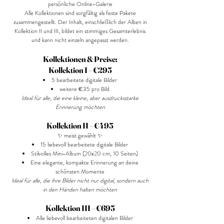
persönliche Online-Galerie
Alle Kollektionen sind sorgfältig als feste Pakete
zusammengestellt. Der Inhalt, einschließlich der Alben in
Kollektion II und III, bildet ein stimmiges Gesamterlebnis
und kann nicht einzeln angepasst werden.
Kollektionen & Preise:
Kollektion I – €295
5 bearbeitete digitale Bilder
weitere €35 pro Bild
​Ideal für alle, die eine kleine, aber ausdrucksstarke
Erinnerung möchten
Kollektion II – €495
✨ meist gewählt ✨
15 liebevoll bearbeitete digitale Bilder
Stilvolles Mini-Album (20x20 cm, 10 Seiten)
Eine elegante, kompakte Erinnerung an deine
schönsten Momente
Ideal für alle, die ihre Bilder nicht nur digital, sondern auch
in den Händen halten möchten
Kollektion III – €695
Alle liebevoll bearbeiteten digitalen Bilder