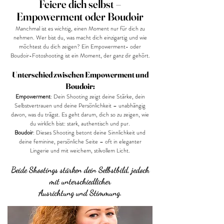
Feiere dich selbst –
Empowerment oder Boudoir
Manchmal ist es wichtig, einen Moment nur für dich zu
nehmen. Wer bist du, was macht dich einzigartig und wie
möchtest du dich zeigen? Ein Empowerment- oder
Boudoir-Fotoshooting ist ein Moment, der ganz dir gehört.
Unterschied zwischen Empowerment und
Boudoir:
Empowerment
: Dein Shooting zeigt deine Stärke, dein
Selbstvertrauen und deine Persönlichkeit – unabhängig
davon, was du trägst. Es geht darum, dich so zu zeigen, wie
du wirklich bist: stark, authentisch und pur.
Boudoir
: Dieses Shooting betont deine Sinnlichkeit und
deine feminine, persönliche Seite – oft in eleganter
Lingerie und mit weichem, stilvollem Licht.
Beide Shootings stärken dein Selbstbild, jedoch
mit unterschiedlicher
Ausrichtung
und Stimmung.