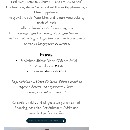
Exklusives Premium-Album (20x20 cm, 20 Seiten)
Hochwertige, stabile Seiten mit nahtlos aufklappbaren Lay-
Flat-Doppelseiten
Ausgewählte edle Materialien und feinste Verarbeitung
nach Wunsch
Inklusive luxuriöser Aufbewahrungsbox
Ein einzigartiges Erinnerungsstück, geschaffen, um
euch ein Leben lang zu begleiten und über Generationen
hinweg weitergegeben zu werden.
Extras:
Zusätzliche digitale Bilder: €35 pro Stück
Wandbilder ab €150
Fine-Art-Prints ab €80
Tipp: Kollektion II bietet die ideale Balance zwischen
digitalen Bildern und physischem Album.
Bereit, dich selbst zu feiern?
Kontaktiere mich, und wir gestalten gemeinsam ein
Shooting, das deine Persönlichkeit, Stärke und
Sinnlichkeit perfekt einfängt.
Empowerment oder Boudoir erleben