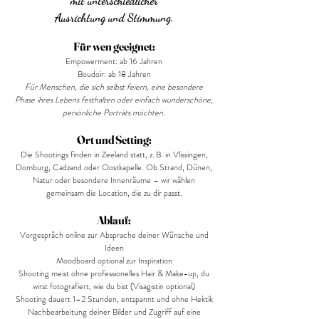
mit unterschiedlicher
Ausrichtung
und Stimmung.
Für wen geeignet:
Empowerment: ab 16 Jahren
Boudoir: ab 18 Jahren
Für Menschen, die sich selbst feiern, eine besondere
Phase ihres Lebens festhalten oder einfach wunderschöne,
persönliche Porträts möchten.
Ort und Setting:
Die Shootings finden in Zeeland statt, z. B. in Vlissingen,
Domburg, Cadzand oder Oostkapelle. Ob Strand, Dünen,
Natur oder besondere Innenräume – wir wählen
gemeinsam die Location, die zu dir passt.
Ablauf:
Vorgespräch online zur Absprache deiner Wünsche und
Ideen
Moodboard optional zur Inspiration
Shooting meist ohne professionelles Hair & Make-up, du
wirst fotografiert, wie du bist (Visagistin optional)
Shooting dauert 1–2 Stunden, entspannt und ohne Hektik
Nachbearbeitung deiner Bilder und Zugriff auf eine