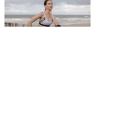
"Ein Empowerment- oder Boudoir-Shooting,
bei dem deine Stärke, Sinnlichkeit und