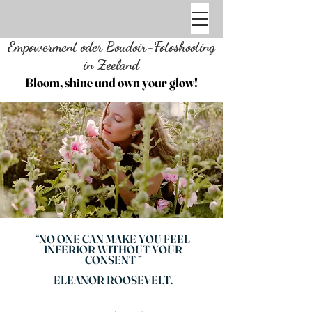
Empowerment oder Boudoir-Fotoshooting
in Zeeland
Bloom, shine und own your glow!
“NO ONE CAN MAKE YOU FEEL
INFERIOR WITHOUT YOUR
CONSENT ”
ELEANOR ROOSEVELT.