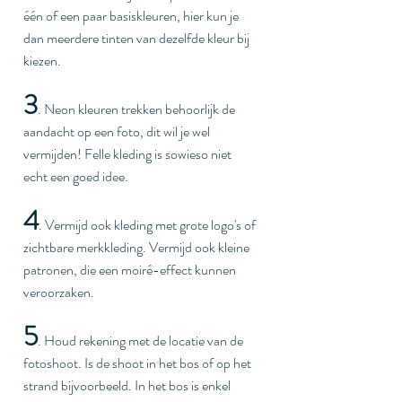
één of een paar basiskleuren, hier kun je 
dan meerdere tinten van dezelfde kleur bij 
kiezen.
3
. Neon kleuren trekken behoorlijk de 
aandacht op een foto, dit wil je wel 
vermijden! Felle kleding is sowieso niet 
echt een goed idee. 
4
. Vermijd ook kleding met grote logo's of 
zichtbare merkkleding. Vermijd ook kleine 
patronen, die een moiré-effect kunnen 
veroorzaken.
5
. Houd rekening met de locatie van de 
fotoshoot. Is de shoot in het bos of op het 
strand bijvoorbeeld. In het bos is enkel 