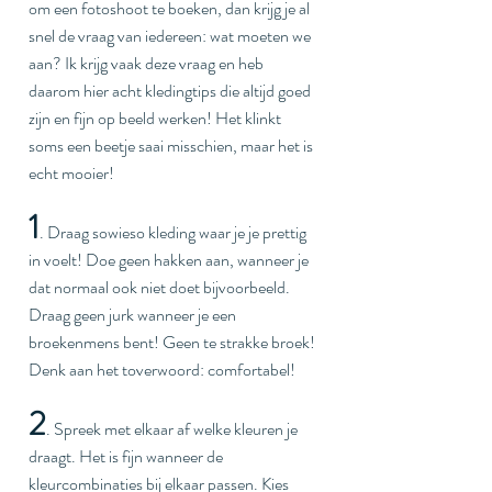
om een fotoshoot te boeken, dan krijg je al 
snel de vraag van iedereen: wat moeten we 
aan? Ik krijg vaak deze vraag en heb 
daarom hier acht kledingtips die altijd goed 
zijn en fijn op beeld werken! Het klinkt 
soms een beetje saai misschien, maar het is 
echt mooier!
1
. Draag sowieso kleding waar je je prettig 
in voelt! Doe geen hakken aan, wanneer je 
dat normaal ook niet doet bijvoorbeeld. 
Draag geen jurk wanneer je een 
broekenmens bent! Geen te strakke broek! 
Denk aan het toverwoord: comfortabel! 
2
. Spreek met elkaar af welke kleuren je 
draagt. Het is fijn wanneer de 
kleurcombinaties bij elkaar passen. Kies 