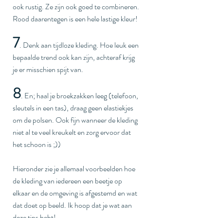
ook rustig. Ze zijn ook goed te combineren. 
Rood daarentegen is een hele lastige kleur!
7
. Denk aan tijdloze kleding. Hoe leuk een 
bepaalde trend ook kan zijn, achteraf krijg 
je er misschien spijt van. 
8
. En; haal je broekzakken leeg (telefoon, 
sleutels in een tas), draag geen elastiekjes 
om de polsen. Ook fijn wanneer de kleding 
niet al te veel kreukelt en zorg ervoor dat 
het schoon is ;))
Hieronder zie je allemaal voorbeelden hoe 
de kleding van iedereen een beetje op 
elkaar en de omgeving is afgestemd en wat 
dat doet op beeld. Ik hoop dat je wat aan 
deze tips hebt!