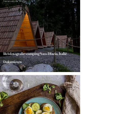
Irene van de Wege
belgië
slow cabin
trouwen
zwangerschapsshoot
zeeland
Duitsland
wanderlust
Reisfotografie: camping Sass Dlacia, Italië -
Italië
Dolomieten
Dolomieten
Prager
Wildsee
Irene van de Wege
Spanje
weer
fine art
coupleshoot