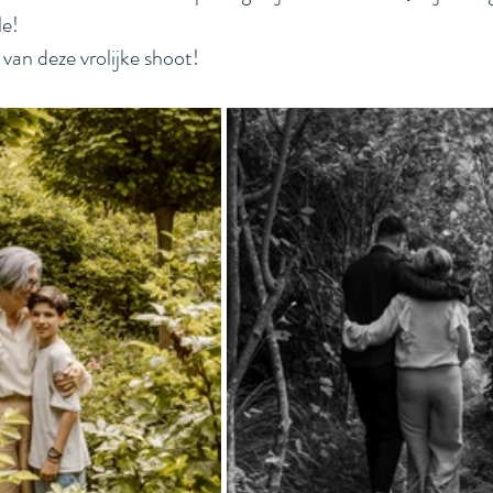
le!
 van deze vrolijke shoot!